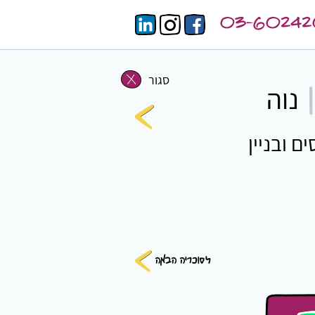
03-6024
סגור
נוה
|
ם ובניין
לסוכריה הבאה