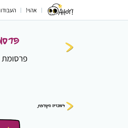
אהוי!
העבודו
פרסומ
פרסומת רד
לסוכריה הקודמת