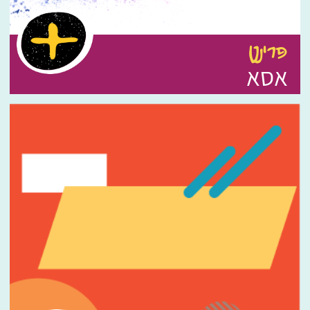
פרינט
אסא