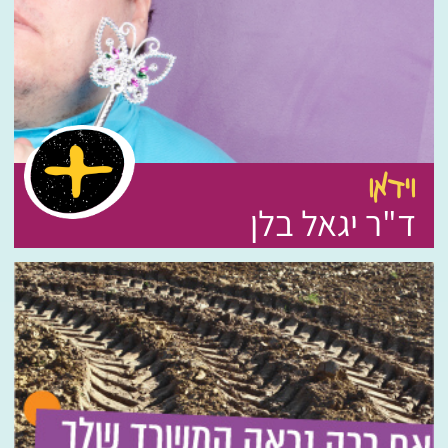
וידאו
ד"ר יגאל בלן