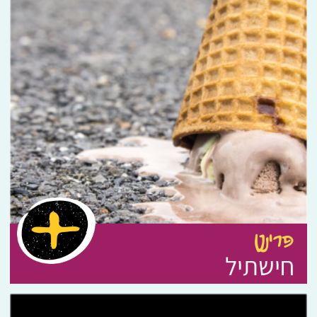
פרינט
חישתיל