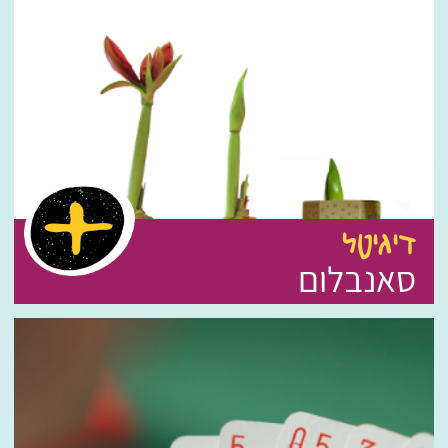
דיגיטל
סאנבלום