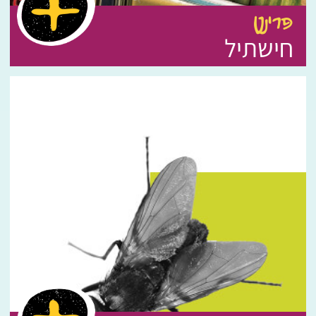
פרינט
חישתיל