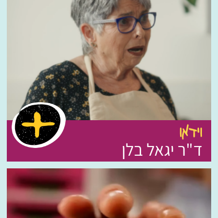
וידאו
ד"ר יגאל בלן