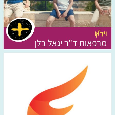
וידאו
מרפאות ד"ר יגאל בלן