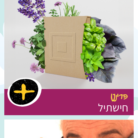
פרינט
חישתיל