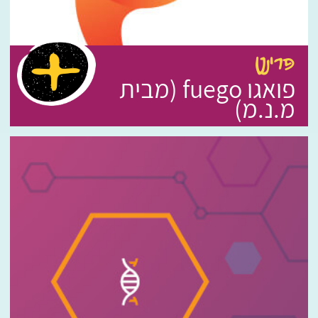
פרינט
פואגו fuego (מבית
מ.נ.מ)