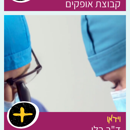
קבוצת אופקים
וידאו
ד"ר בלן