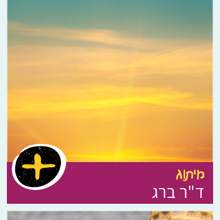
מיתוג
ד"ר ברג