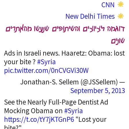
CNN
New Delhi Times
דוגמה לציוצים והשיתופים שנעשו מהאתרים
שונים
Ads in Israeli news. Haaretz: Obama: lost
your bite ?
#Syria
pic.twitter.com/0nCVGVi30W
— Jonathan-S. Sellem (@JSSellem)
September 5, 2013
See the Nearly Full-Page Dentist Ad
Mocking Obama on
#Syria
https://t.co/tY7jKTGnP6
"Lost your
bite?"