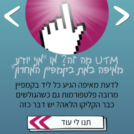
UTM מה זה? או "אני יודע
מאיפה באת בקמפיין האחרון"
לדעת מאיפה הגיע כל ליד בקמפיין
מרובה פלטפורמות גם כשהגולשים
כבר הקליקו הלאה? יש דבר כזה
תנו לי עוד